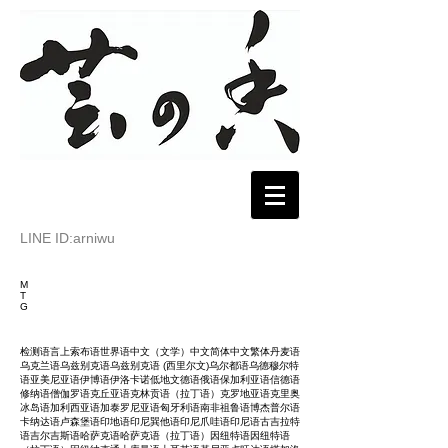
LINE ID:arniwu
M
T
G
检测语言上索布语世界语中文（文学）中文简体中文繁体丹麦语
乌克兰语乌兹别克语乌兹别克语 (西里尔文)乌尔都语乌德穆尔特
语亚美尼亚语伊博语伊洛卡诺低地文德语俄语保加利亚语信德语
修纳语僧伽罗语克丘亚语克林贡语（拉丁语）克罗地亚语克里奥
冰岛语加利西亚语加泰罗尼亚语匈牙利语南非祖鲁语博杰普尔语
卡纳达语卢森堡语印地语印尼巽他语印尼爪哇语印尼语古吉拉特
语吉尔吉斯语哈萨克语哈萨克语（拉丁语）因纽特语因纽特语