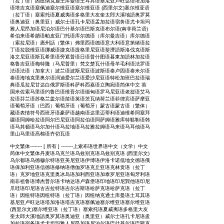
（拉丁语）因纽纳克通土库曼语土耳其语基尼亚卢旺达语塔加洛
语塔吉克语塞佩迪塞尔维亚语塞尔维亚语 (西里尔文)塞尔维亚语
（拉丁语）塞索托语夏威夷语多格里大友奎太郎大溪地語奥罗莫
语奥迪亚（奥里亚）威尔士语孔卡尼语孟加拉语宿务语尤卡坦玛
雅人尼昂加语尼泊尔语巴什基尔语巴斯克语布尔语(南非荷兰语)
希伯来语希腊语帕皮亚门托语库尔德语（库尔曼吉语）库尔德语
（索拉尼语）廣州話（繁体）弗里西语德语意大利语意第绪语拉
丁语拉脱维亚语挪威语捷克语提格里尼亚语斐濟語斯洛伐克语斯
洛文尼亚语斯瓦希里语旁遮普语日语普什图语暮東加語林加拉语
格鲁吉亚语梅特隆（马尼普里）梵文楚瓦什语母羊毛利语法罗语
法语法语（加拿大）波兰语波斯尼亚语波斯语泰卢固语泰米尔语
泰语海地克里奥尔语润迪爱尔兰语爱沙尼亚语特松加班巴拉语瑞
典语瓜拉尼甘达白俄罗斯语科萨科西嘉语立陶宛语简体中文 英
国米佐索马里语约鲁巴语维吾尔语缅甸语罗马尼亚语老挝语艾马
拉语芬兰语苏格兰盖尔语苗语英语茨瓦纳荷兰语菲律宾语萨摩亚
语葡萄牙语（巴西）葡萄牙语（葡萄牙）蒙古语蒙古语（繁体）
藏语表情符号西班牙语豪萨语越南语达里迈蒂利语迪维希阿塞拜
疆语阿姆哈拉语阿尔巴尼亚语阿拉伯语阿萨姆语雅库特鞑靼语韩
语马其顿语马尔加什语马拉地语马拉雅拉姆语马来语马耳他语马
里山马里语高棉语齐切瓦语
中文繁体-------- [ 所有 ] --------上索布语世界语中文（文学）中文
简体中文繁体丹麦语乌克兰语乌兹别克语乌兹别克语 (西里尔文)
乌尔都语乌德穆尔特语亚美尼亚语伊博语伊洛卡诺低地文德语俄
语保加利亚语信德语修纳语僧伽罗语克丘亚语克林贡语（拉丁
语）克罗地亚语克里奥冰岛语加利西亚语加泰罗尼亚语匈牙利语
南非祖鲁语博杰普尔语卡纳达语卢森堡语印地语印尼巽他语印尼
爪哇语印尼语古吉拉特语吉尔吉斯语哈萨克语哈萨克语（拉丁
语）因纽特语因纽特语（拉丁语）因纽纳克通土库曼语土耳其语
基尼亚卢旺达语塔加洛语塔吉克语塞佩迪塞尔维亚语塞尔维亚语
(西里尔文)塞尔维亚语（拉丁语）塞索托语夏威夷语多格里大友
奎太郎大溪地語奥罗莫语奥迪亚（奥里亚）威尔士语孔卡尼语孟
加拉语宿务语尤卡坦玛雅人尼昂加语尼泊尔语巴什基尔语巴斯克