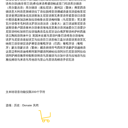
语布尔语(南非荷兰语)希伯来语希腊语帕皮亚门托语库尔德语
（库尔曼吉语）库尔德语（索拉尼语）廣州話（繁体）弗里西语
德语意大利语意第绪语拉丁语拉脱维亚语挪威语捷克语提格里尼
亚语斐濟語斯洛伐克语斯洛文尼亚语斯瓦希里语旁遮普语日语普
什图语暮東加語林加拉语格鲁吉亚语梅特隆（马尼普里）梵文楚
瓦什语母羊毛利语法罗语法语法语（加拿大）波兰语波斯尼亚语
波斯语泰卢固语泰米尔语泰语海地克里奥尔语润迪爱尔兰语爱沙
尼亚语特松加班巴拉语瑞典语瓜拉尼甘达白俄罗斯语科萨科西嘉
语立陶宛语简体中文 英国米佐索马里语约鲁巴语维吾尔语缅甸
语罗马尼亚语老挝语艾马拉语芬兰语苏格兰盖尔语苗语英语茨瓦
纳荷兰语菲律宾语萨摩亚语葡萄牙语（巴西）葡萄牙语（葡萄
牙）蒙古语蒙古语（繁体）藏语表情符号西班牙语豪萨语越南语
达里迈蒂利语迪维希阿塞拜疆语阿姆哈拉语阿尔巴尼亚语阿拉伯
语阿萨姆语雅库特鞑靼语韩语马其顿语马尔加什语马拉地语马拉
雅拉姆语马来语马耳他语马里山马里语高棉语齐切瓦语
文本转语音功能仅限200个字符
选项
:
历史
:
Donate
关闭