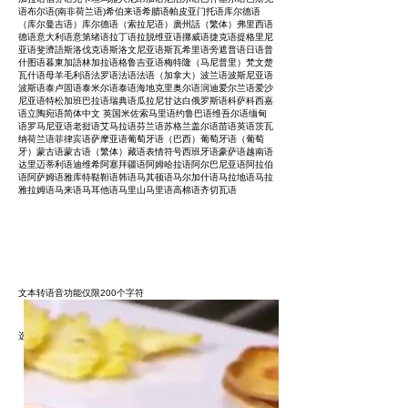
语布尔语(南非荷兰语)希伯来语希腊语帕皮亚门托语库尔德语
（库尔曼吉语）库尔德语（索拉尼语）廣州話（繁体）弗里西语
德语意大利语意第绪语拉丁语拉脱维亚语挪威语捷克语提格里尼
亚语斐濟語斯洛伐克语斯洛文尼亚语斯瓦希里语旁遮普语日语普
什图语暮東加語林加拉语格鲁吉亚语梅特隆（马尼普里）梵文楚
瓦什语母羊毛利语法罗语法语法语（加拿大）波兰语波斯尼亚语
波斯语泰卢固语泰米尔语泰语海地克里奥尔语润迪爱尔兰语爱沙
尼亚语特松加班巴拉语瑞典语瓜拉尼甘达白俄罗斯语科萨科西嘉
语立陶宛语简体中文 英国米佐索马里语约鲁巴语维吾尔语缅甸
语罗马尼亚语老挝语艾马拉语芬兰语苏格兰盖尔语苗语英语茨瓦
纳荷兰语菲律宾语萨摩亚语葡萄牙语（巴西）葡萄牙语（葡萄
牙）蒙古语蒙古语（繁体）藏语表情符号西班牙语豪萨语越南语
达里迈蒂利语迪维希阿塞拜疆语阿姆哈拉语阿尔巴尼亚语阿拉伯
语阿萨姆语雅库特鞑靼语韩语马其顿语马尔加什语马拉地语马拉
雅拉姆语马来语马耳他语马里山马里语高棉语齐切瓦语
文本转语音功能仅限200个字符
选项
:
历史
:
Donate
关闭