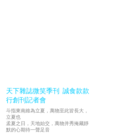
天下雜誌微笑季刊 誠食款款
行創刊記者會
斗指東南維為立夏，萬物至此皆長大，
立夏也
孟夏之日，天地始交，萬物并秀掩藏靜
默的心期待一聲足音