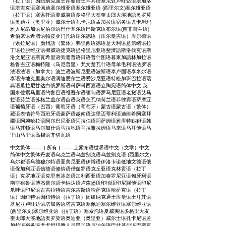
（拉丁语）因纽纳克通土库曼语土耳其语基尼亚卢旺达语塔加洛
语塔吉克语塞佩迪塞尔维亚语塞尔维亚语 (西里尔文)塞尔维亚语
（拉丁语）塞索托语夏威夷语多格里大友奎太郎大溪地語奥罗莫
语奥迪亚（奥里亚）威尔士语孔卡尼语孟加拉语宿务语尤卡坦玛
雅人尼昂加语尼泊尔语巴什基尔语巴斯克语布尔语(南非荷兰语)
希伯来语希腊语帕皮亚门托语库尔德语（库尔曼吉语）库尔德语
（索拉尼语）廣州話（繁体）弗里西语德语意大利语意第绪语拉
丁语拉脱维亚语挪威语捷克语提格里尼亚语斐濟語斯洛伐克语斯
洛文尼亚语斯瓦希里语旁遮普语日语普什图语暮東加語林加拉语
格鲁吉亚语梅特隆（马尼普里）梵文楚瓦什语母羊毛利语法罗语
法语法语（加拿大）波兰语波斯尼亚语波斯语泰卢固语泰米尔语
泰语海地克里奥尔语润迪爱尔兰语爱沙尼亚语特松加班巴拉语瑞
典语瓜拉尼甘达白俄罗斯语科萨科西嘉语立陶宛语简体中文 英
国米佐索马里语约鲁巴语维吾尔语缅甸语罗马尼亚语老挝语艾马
拉语芬兰语苏格兰盖尔语苗语英语茨瓦纳荷兰语菲律宾语萨摩亚
语葡萄牙语（巴西）葡萄牙语（葡萄牙）蒙古语蒙古语（繁体）
藏语表情符号西班牙语豪萨语越南语达里迈蒂利语迪维希阿塞拜
疆语阿姆哈拉语阿尔巴尼亚语阿拉伯语阿萨姆语雅库特鞑靼语韩
语马其顿语马尔加什语马拉地语马拉雅拉姆语马来语马耳他语马
里山马里语高棉语齐切瓦语
中文繁体-------- [ 所有 ] --------上索布语世界语中文（文学）中文
简体中文繁体丹麦语乌克兰语乌兹别克语乌兹别克语 (西里尔文)
乌尔都语乌德穆尔特语亚美尼亚语伊博语伊洛卡诺低地文德语俄
语保加利亚语信德语修纳语僧伽罗语克丘亚语克林贡语（拉丁
语）克罗地亚语克里奥冰岛语加利西亚语加泰罗尼亚语匈牙利语
南非祖鲁语博杰普尔语卡纳达语卢森堡语印地语印尼巽他语印尼
爪哇语印尼语古吉拉特语吉尔吉斯语哈萨克语哈萨克语（拉丁
语）因纽特语因纽特语（拉丁语）因纽纳克通土库曼语土耳其语
基尼亚卢旺达语塔加洛语塔吉克语塞佩迪塞尔维亚语塞尔维亚语
(西里尔文)塞尔维亚语（拉丁语）塞索托语夏威夷语多格里大友
奎太郎大溪地語奥罗莫语奥迪亚（奥里亚）威尔士语孔卡尼语孟
加拉语宿务语尤卡坦玛雅人尼昂加语尼泊尔语巴什基尔语巴斯克